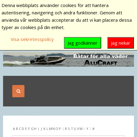
Denna webbplats använder cookies för att hantera
autentisering, navigering och andra funktioner. Genom att
använda vår webbplats accepterar du att vi kan placera dessa
typer av cookies på din enhet.
Visa sekretesspolicy
Jag godkänner
Jag nekar
A
B
C
D
E
F
G
H
I
J
K
L
M
N
O
P
Q
R
S
T
U
V
W
X
Y
Z
#