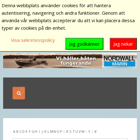
Denna webbplats använder cookies för att hantera
autentisering, navigering och andra funktioner. Genom att
använda vår webbplats accepterar du att vi kan placera dessa
typer av cookies på din enhet.
Visa sekretesspolicy
Jag godkänner
Jag nekar
A
B
C
D
E
F
G
H
I
J
K
L
M
N
O
P
Q
R
S
T
U
V
W
X
Y
Z
#