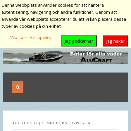
Denna webbplats använder cookies för att hantera
autentisering, navigering och andra funktioner. Genom att
använda vår webbplats accepterar du att vi kan placera dessa
typer av cookies på din enhet.
Visa sekretesspolicy
Jag godkänner
Jag nekar
A
B
C
D
E
F
G
H
I
J
K
L
M
N
O
P
Q
R
S
T
U
V
W
X
Y
Z
#