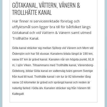
GÖTAKANAL, VÄTTERN, VÄNERN &
TROLLHÄTTE KANAL
Här finner ni serviceinriktade företag och
utflyktsmål som ligger bra till för båtfolket längs
Götakanal och vid Vättern & Vänern samt utmed
Trollhätte Kanal.
Göta kanal sträcker sig mellan Sjötorp vid Vänern och Mem vid
Östersjön och har 58 slussar. Kanalens totala längd är 190 km,
varav 87 km är grävd kanal. Kanalen når sin högsta punkt, 91,8
m, i sjön Viken. Tillsammans med Trollhätte kanal, Vänersborg-
Göteborg, bildar Göta kanal en vattenväg tvärs genom Sverige
från kust till kust. Trollhätte kanal i sin tur är 82 kilometer lång
varav 10 kilometer är grävd och sprängd kanal och resten är
naturlig farled i Göta älv. Kanalen sträcker sig från Vänern till
Kattegatt