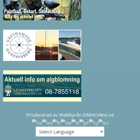
Producerad av Webbyrån SthlmOnline.se