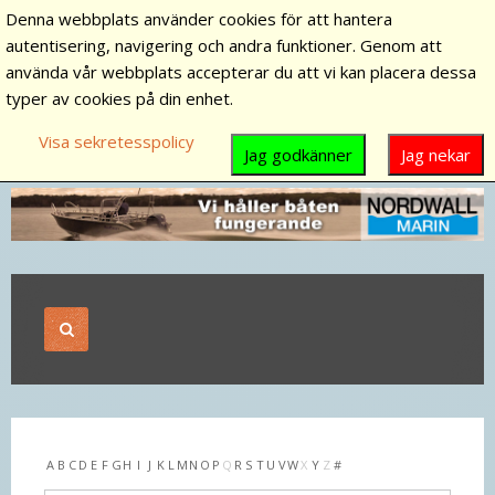
Denna webbplats använder cookies för att hantera
autentisering, navigering och andra funktioner. Genom att
använda vår webbplats accepterar du att vi kan placera dessa
typer av cookies på din enhet.
Visa sekretesspolicy
Jag godkänner
Jag nekar
A
B
C
D
E
F
G
H
I
J
K
L
M
N
O
P
Q
R
S
T
U
V
W
X
Y
Z
#