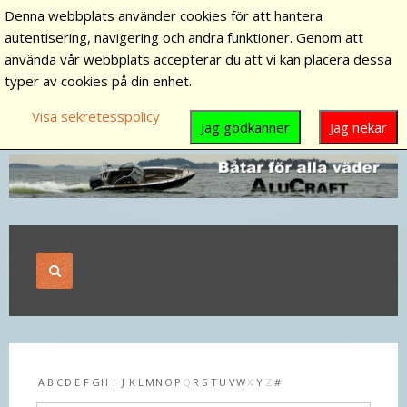
Denna webbplats använder cookies för att hantera
autentisering, navigering och andra funktioner. Genom att
använda vår webbplats accepterar du att vi kan placera dessa
typer av cookies på din enhet.
Visa sekretesspolicy
Jag godkänner
Jag nekar
A
B
C
D
E
F
G
H
I
J
K
L
M
N
O
P
Q
R
S
T
U
V
W
X
Y
Z
#