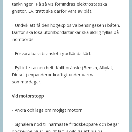
tankningen. På så vis förhindras elektrostatiska
gnistor. Ev. tratt ska därför vara av plåt.
- Undvik att få den högexplosiva bensingasen i båten.
Därför ska lösa utombordartankar ska aldrig fyllas på
inombords.
- Förvara bara bränslet i godkända kärl.
- Fyll inte tanken helt. Kallt bränsle (Bensin, Alkylat,
Diesel ) expanderar kraftigt under varma
sommardagar.
Vid motorstopp
- Ankra och laga om möjligt motorn.
- Signalera nöd till närmaste fritidskeppare och begär
bogsering. Vi är, enligt lag, skyldiga att hjälpa