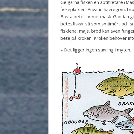
Ge gärna fisken en aptitretare (Mäska
fiskeplatsen. Använd havregryn, brö
Bästa betet är metmask. Gäddan gi
betesfiskar så som småmört och sm
fiskfena, majs, bröd kan även funge
bete på kroken. Kroken behöver inte
– Det ligger ingen sanning i myten.