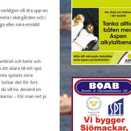
rkligen vill dra upp en
t meta i skärgården och i
ga eller nära enskild
metkrok och bete och
att skära till ett spö.
 inte spöets övre
torkar det för fort.
 du vill ha. Använd en
skarna. – För man vet ju