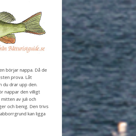
den börjar nappa. Då de
esten prova. Låt
an du drar upp den.
r nappar den villigt
mitten av juli och
er och benig. Den trivs
 abborrgrund kan ligga