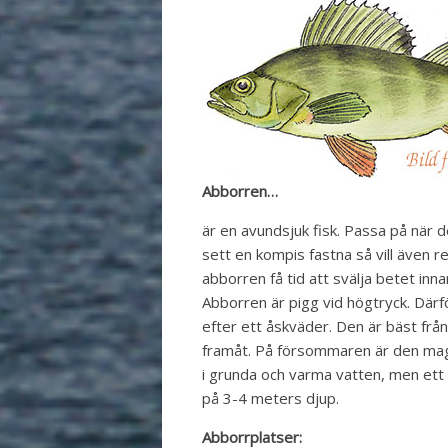
Abborren…
är en avundsjuk fisk. Passa på när 
sett en kompis fastna så vill även r
abborren få tid att svälja betet inn
Abborren är pigg vid högtryck. Därfö
efter ett åskväder. Den är bäst från 
framåt. På försommaren är den mag
i grunda och varma vatten, men ett
på 3-4 meters djup.
Abborrplatser: