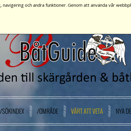
, navigering och andra funktioner. Genom att använda vår webbpla
/SÖKINDEX
/OMRÅDE
VÄRT ATT VETA
NYA D