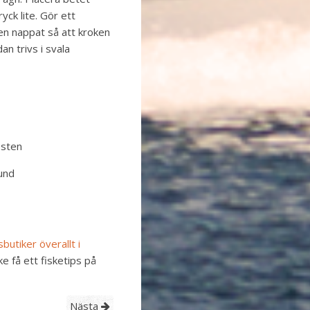
yck lite. Gör ett
n nappat så att kroken
an trivs i svala
 sten
rund
butiker överallt i
ke få ett fisketips på
Nästa