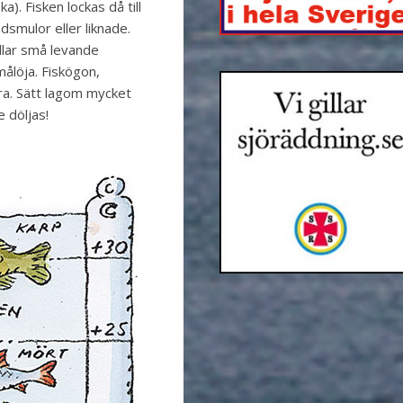
). Fisken lockas då till
dsmulor eller liknade.
llar små levande
ålöja. Fiskögon,
ra. Sätt lagom mycket
 döljas!