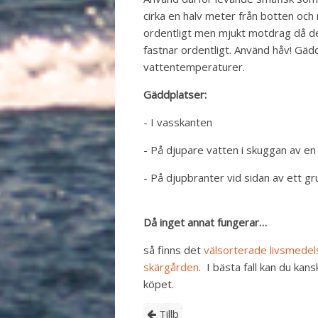
cirka en halv meter från botten och r
ordentligt men mjukt motdrag då de
fastnar ordentligt. Använd håv! Gädd
vattentemperaturer.
Gäddplatser:
- I vasskanten
- På djupare vatten i skuggan av en
- På djupbranter vid sidan av ett g
Då inget annat fungerar…
så finns det
välsorterade livsmedels
skärgården
. I bästa fall kan du kans
köpet.
Tillb