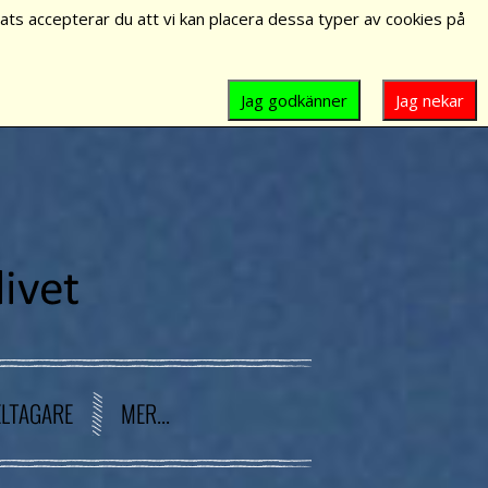
ts accepterar du att vi kan placera dessa typer av cookies på
Jag godkänner
Jag nekar
ELTAGARE
MER...