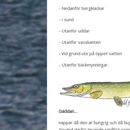
- Nedanför bergklackar
- I sund
- Utanför uddar
- Utanför vasskanten
- Vid grund ute på öppet vatten
- Utanför bäckmynningar.
Gäddan…
nappar då den är hungrig och då hu
Använd därför levande småfisk som 