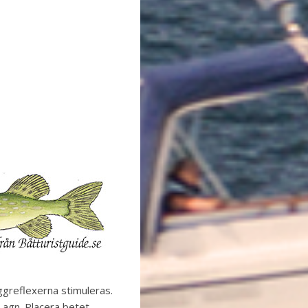
ggreflexerna stimuleras.
agn. Placera betet