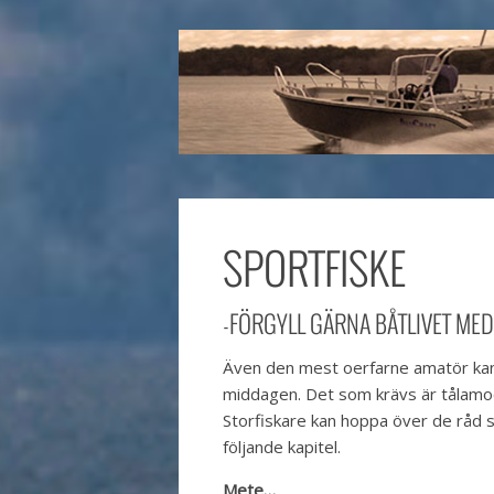
SPORTFISKE
-FÖRGYLL GÄRNA BÅTLIVET MED 
Även den mest oerfarne amatör kan d
middagen. Det som krävs är tålamod
Storfiskare kan hoppa över de råd 
följande kapitel.
Mete…