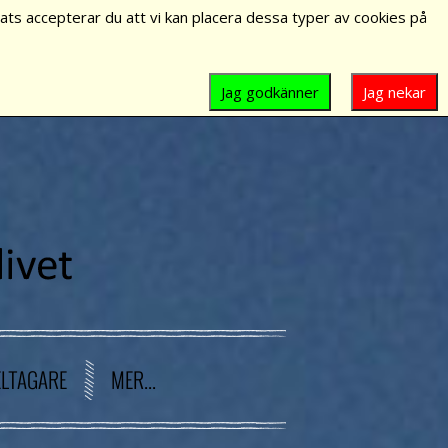
ts accepterar du att vi kan placera dessa typer av cookies på
Jag godkänner
Jag nekar
ELTAGARE
MER...