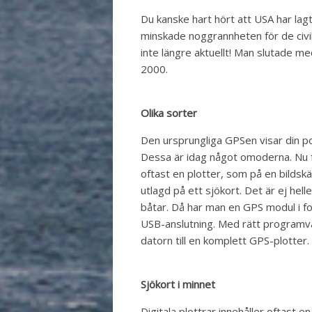
Du kanske hart hört att USA har lagt
minskade noggrannheten för de civi
inte längre aktuellt! Man slutade m
2000.
Olika sorter
Den ursprungliga GPSen visar din pos
Dessa är idag något omoderna. Nu 
oftast en plotter, som på en bildskä
utlagd på ett sjökort. Det är ej hell
båtar. Då har man en GPS modul i fo
USB-anslutning. Med rätt program
datorn till en komplett GPS-plotter.
Sjökort i minnet
Digitala plottrar innehåller oftast e