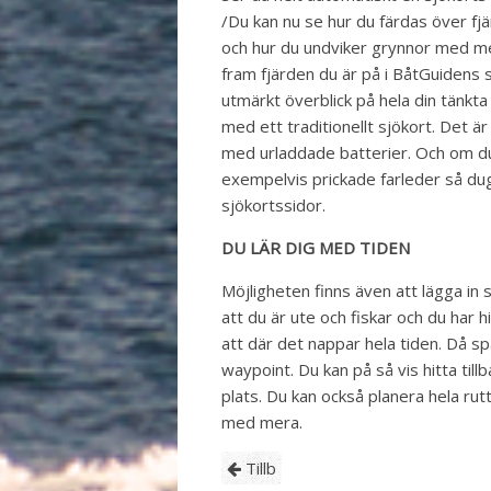
/Du kan nu se hur du färdas över fjä
och hur du undviker grynnor med me
fram fjärden du är på i BåtGuidens s
utmärkt överblick på hela din tänkta 
med ett traditionellt sjökort. Det är 
med urladdade batterier. Och om du
exempelvis prickade farleder så du
sjökortssidor.
DU LÄR DIG MED TIDEN
Möjligheten finns även att lägga in 
att du är ute och fiskar och du har h
att där det nappar hela tiden. Då s
waypoint. Du kan på så vis hitta till
plats. Du kan också planera hela rut
med mera.
Tillb