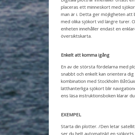
placeras ett minneskort med sjöko
man är i. Detta ger möjligheten att 
med olika sjökort vid längre turer. 
enheten innehåller endast en enkla
översiktskarta.
Enkelt att komma igång
En av de största fördelarna med plo
snabbt och enkelt kan orientera dig 
kombination med Stockholm BåtGuid
lätthanterliga sjökort blir navigatio
ens läsa instruktionsboken klarar du
EXEMPEL
Starta din plotter. /Den letar satelli
ser du helt automatiskt en sjökorts 