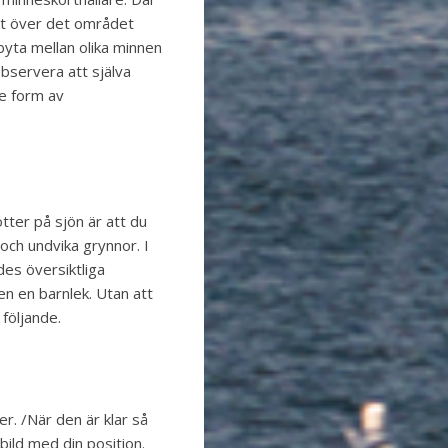
rt över det området
byta mellan olika minnen
Observera att själva
re form av
tter på sjön är att du
och undvika grynnor. I
es översiktliga
nen en barnlek. Utan att
 följande.
ter. /När den är klar så
bild med din position.