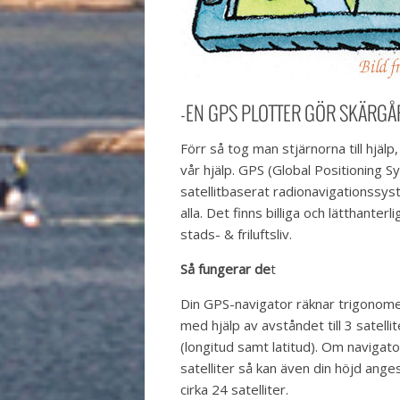
-EN GPS PLOTTER GÖR SKÄRG
Förr så tog man stjärnorna till hjälp, n
vår hjälp. GPS (Global Positioning S
satellitbaserat radionavigationssyst
alla. Det finns billiga och lätthanterli
stads- & friluftsliv.
Så fungerar de
t
Din GPS-navigator räknar trigonomet
med hjälp av avståndet till 3 satellit
(longitud samt latitud). Om navigator
satelliter så kan även din höjd ang
cirka 24 satelliter.