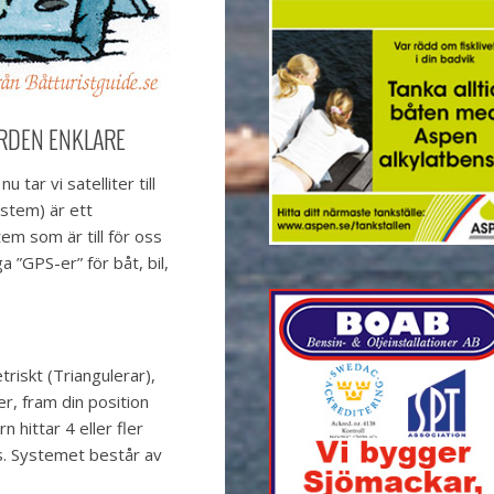
ÅRDEN ENKLARE
u tar vi satelliter till
ystem) är ett
em som är till för oss
ga ”GPS-er” för båt, bil,
riskt (Triangulerar),
er, fram din position
n hittar 4 eller fler
es. Systemet består av