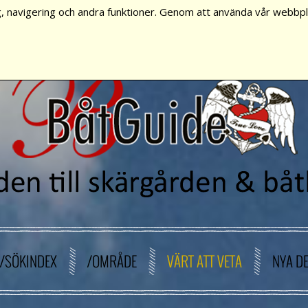
, navigering och andra funktioner. Genom att använda vår webbpla
/SÖKINDEX
/OMRÅDE
VÄRT ATT VETA
NYA D