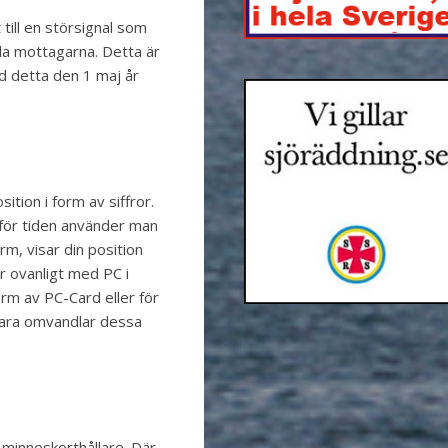
 till en störsignal som
la mottagarna. Detta är
ed detta den 1 maj år
ition i form av siffror.
för tiden använder man
rm, visar din position
er ovanligt med PC i
rm av PC-Card eller för
vara omvandlar dessa
n minneskorthållare. Där