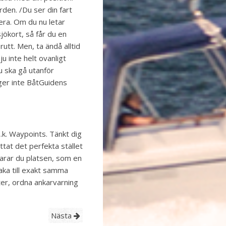
rden. /Du ser din fart
ra. Om du nu letar
jökort, så får du en
rutt. Men, ta ändå alltid
ju inte helt ovanligt
 ska gå utanför
ger inte BåtGuidens
s.k. Waypoints. Tänkt dig
ittat det perfekta stället
parar du platsen, som en
baka till exakt samma
ter, ordna ankarvarning
Nästa