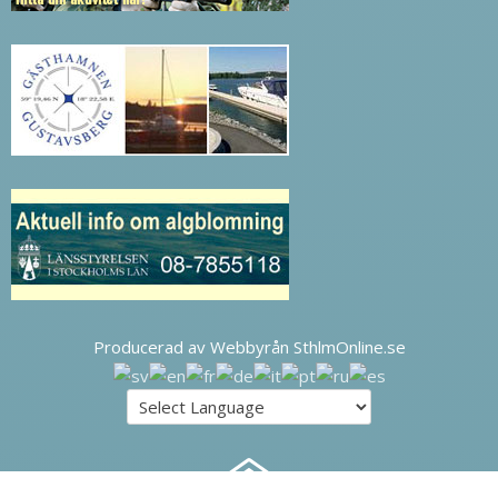
Producerad av Webbyrån SthlmOnline.se