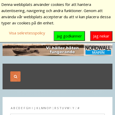
Denna webbplats använder cookies för att hantera
autentisering, navigering och andra funktioner. Genom att
använda vår webbplats accepterar du att vi kan placera dessa
typer av cookies på din enhet.
Visa sekretesspolicy
Jag godkänner
Jag nekar
A
B
C
D
E
F
G
H
I
J
K
L
M
N
O
P
Q
R
S
T
U
V
W
X
Y
Z
#