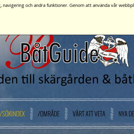
, navigering och andra funktioner. Genom att använda vår webbpla
/SÖKINDEX
/OMRÅDE
VÄRT ATT VETA
NYA D