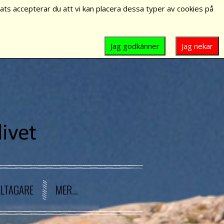
ts accepterar du att vi kan placera dessa typer av cookies på
Jag godkänner
Jag nekar
ELTAGARE
MER...