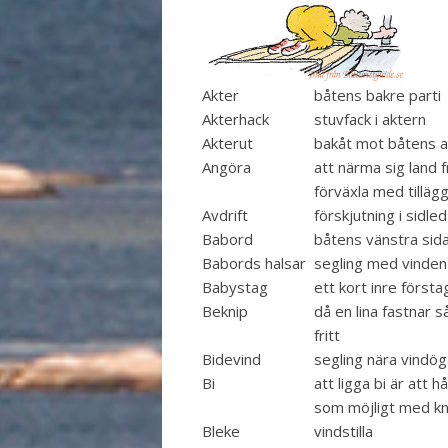
Akter
båtens bakre parti
Akterhack
stuvfack i aktern
Akterut
bakåt mot båtens a
Angöra
att närma sig land f
förväxla med tillägg
Avdrift
förskjutning i sidle
Babord
båtens vänstra sid
Babords halsar
segling med vinden
Babystag
ett kort inre första
Beknip
då en lina fastnar s
fritt
Bidevind
segling nära vindög
Bi
att ligga bi är att h
som möjligt med kn
Bleke
vindstilla