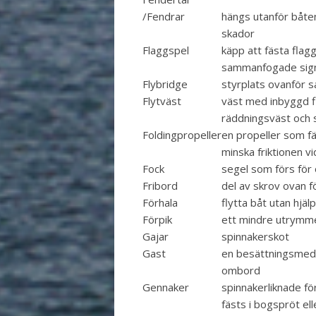
/Fendrar
hängs utanför båten
skador
Flaggspel
käpp att fästa flagg
sammanfogade sign
Flybridge
styrplats ovanför 
Flytväst
väst med inbyggd fl
räddningsväst och 
Foldingpropeller
en propeller som fäl
minska friktionen vi
Fock
segel som förs fö
Fribord
del av skrov ovan f
Förhala
flytta båt utan hjäl
Förpik
ett mindre utrymme
Gajar
spinnakerskot
Gast
en besättningsmedl
ombord
Gennaker
spinnakerliknade fö
fästs i bogspröt ell