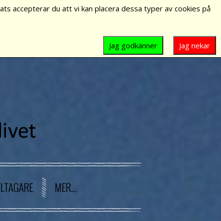
ts accepterar du att vi kan placera dessa typer av cookies på
Jag godkänner
Jag nekar
ELTAGARE
MER...