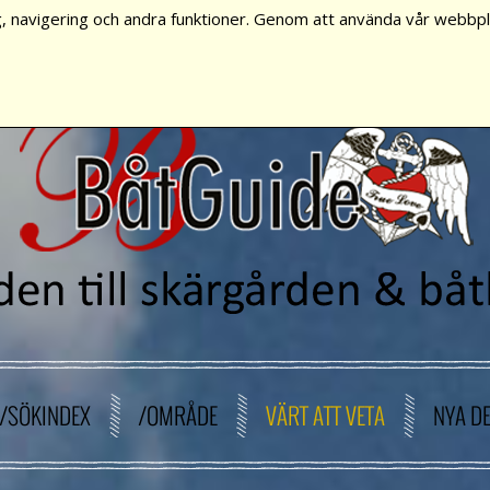
, navigering och andra funktioner. Genom att använda vår webbpla
/SÖKINDEX
/OMRÅDE
VÄRT ATT VETA
NYA D