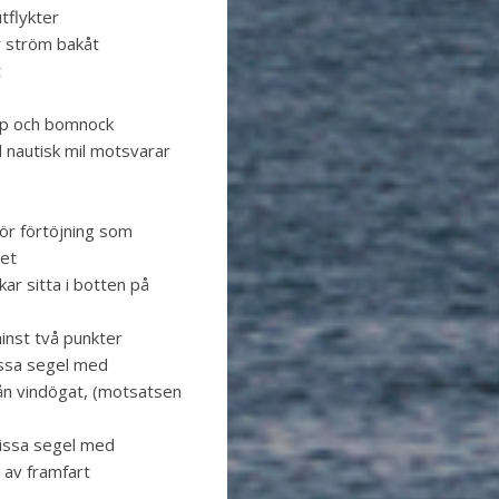
tflykter
r ström bakåt
t
pp och bomnock
 nautisk mil motsvarar
ör förtöjning som
net
r sitta i botten på
minst två punkter
issa segel med
rån vindögat, (motsatsen
hissa segel med
 av framfart