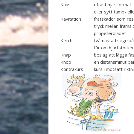
Kaus
oftast hjärtformat s
eller sytt tamp- ell
Kavitation
frätskador som resul
tryck mellan framsi
propellerbladet
Ketch
tvåmastad segelb
för om hjärtstocke
Knap
beslag att lägga fa
Knop
en distansminut pe
Kontrakurs
kurs i motsatt riktn