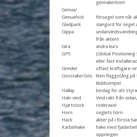
gennakerbom
Genua/
Genuafock
försegel som når 
Gladpack
slangord för segel
Gippa
undanvindsvändning
från aktern
Gira
ändra kurs
GPS
(Global Positioning
eller fast installer
Grinder
oftast kraftigare vin
Gösstake/Gös
liten flaggstång på 
klubbvimpel
Halkip
beslag för att styr
Halv vind
Vind rakt från sidan
Hjärtstock
roderaxel
Horn
seglets hörn
Häck
akter på i första ha
Karbinhake
hake med fjäderbel
öppningen