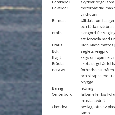
Bomkapell
skyddar segel som
Bowrider
motorbåt där man s
vindrutan
Bomtält
tältduk som hänger
och täcker sittbrun
Bralla
slangord för segling
att förväxla med Bra
Brallis
Bikini klädd matros
Buk
seglets vingprofil
Byigt
sägs om ojämna vi
Bräcka
skota segel åt fel hå
Bära av
förhindra att båte
och skrapas mot t e
brygga
Bäring
riktning
Centerbord
fällbar eller lös kö
minska avdrift
Clamcleat
beslag, ofta av plas
tamp