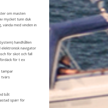
akter om masten
 av mycket tunn duk
, vända med vinden in
 System) handhållen
ad elektronisk navigator
sch för skot och fall
fördäck för t ex
a tampar
, tvärs
nd båt
astad spärr för