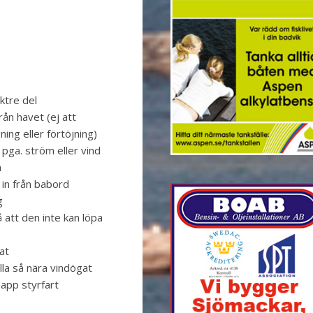
ktre del
rån havet (ej att
ning eller förtöjning)
d pga. ström eller vind
a
 in från babord
g
å att den inte kan löpa
at
ålla så nära vindögat
app styrfart