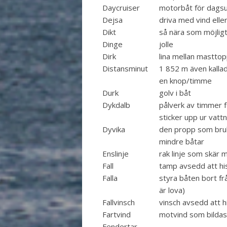
Daycruiser
motorbåt för dagsu
Dejsa
driva med vind elle
Dikt
så nära som möjlig
Dinge
jolle
Dirk
lina mellan mastto
Distansminut
1 852 m även kallad
en knop/timme
Durk
golv i båt
Dykdalb
pålverk av timmer f
sticker upp ur vatt
Dyvika
den propp som bruka
mindre båtar
Enslinje
rak linje som skär 
Fall
tamp avsedd att h
Falla
styra båten bort f
är lova)
Fallvinsch
vinsch avsedd att 
Fartvind
motvind som bildas
Fendertar