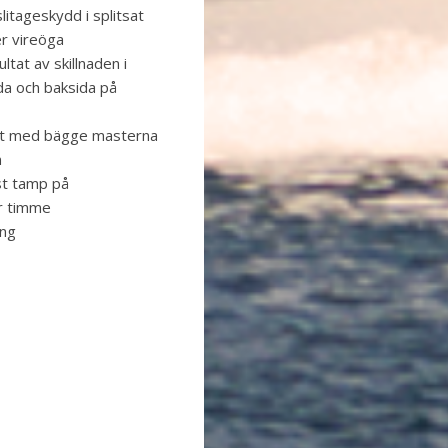
litageskydd i splitsat
er vireöga
tat av skillnaden i
da och baksida på
åt med bägge masterna
n
st tamp på
r timme
ing