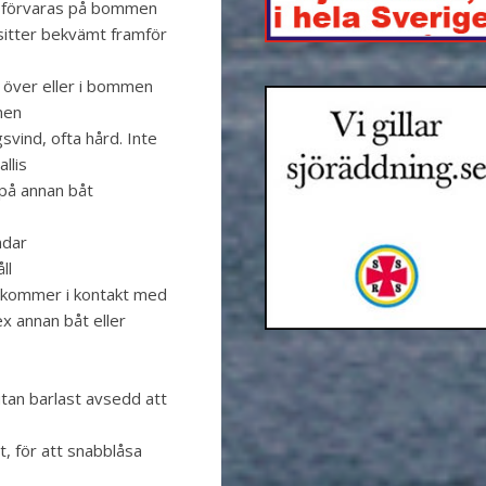
 förvaras på bommen
itter bekvämt framför
 över eller i bommen
nen
svind, ofta hård. Inte
llis
 på annan båt
ndar
ll
n kommer i kontakt med
x annan båt eller
l utan barlast avsedd att
t, för att snabblåsa