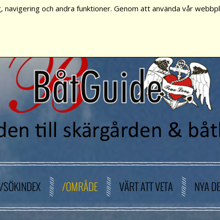
, navigering och andra funktioner. Genom att använda vår webbpla
/SÖKINDEX
/OMRÅDE
VÄRT ATT VETA
NYA D