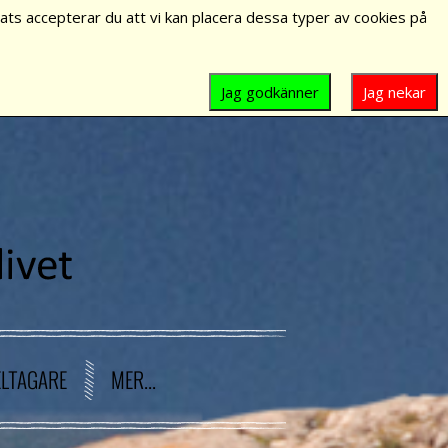
ts accepterar du att vi kan placera dessa typer av cookies på
Jag godkänner
Jag nekar
ELTAGARE
MER...