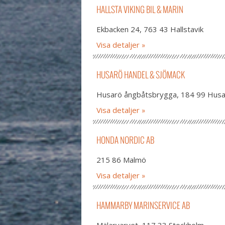
HALLSTA VIKING BIL & MARIN
Ekbacken 24, 763 43 Hallstavik
Visa detaljer
HUSARÖ HANDEL & SJÖMACK
Husarö ångbåtsbrygga, 184 99 Hus
Visa detaljer
HONDA NORDIC AB
215 86 Malmö
Visa detaljer
HAMMARBY MARINSERVICE AB