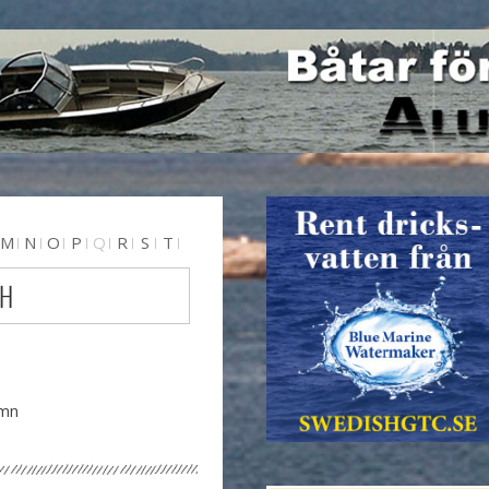
M
N
O
P
Q
R
S
T
 H
amn