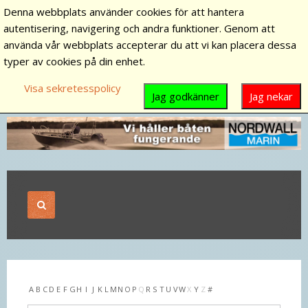
Denna webbplats använder cookies för att hantera
autentisering, navigering och andra funktioner. Genom att
använda vår webbplats accepterar du att vi kan placera dessa
typer av cookies på din enhet.
Visa sekretesspolicy
Jag godkänner
Jag nekar
A
B
C
D
E
F
G
H
I
J
K
L
M
N
O
P
Q
R
S
T
U
V
W
X
Y
Z
#