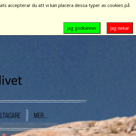
ts accepterar du att vi kan placera dessa typer av cookies på
Jag godkänner
Jag nekar
ELTAGARE
MER...