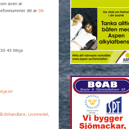
som även är
lefonnummer dit är
08-
130 43 Möja
oja.se
årdshandlare, Livsmedel,