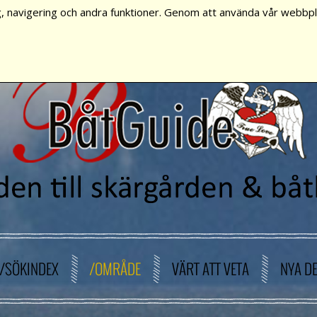
, navigering och andra funktioner. Genom att använda vår webbpla
/SÖKINDEX
/OMRÅDE
VÄRT ATT VETA
NYA D