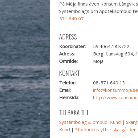
På Möja finns även Konsum Långvik 
Systembolags och Apoteksombud te
571 640 07
ADRESS
Koordinater:
59.4064,18.8722
Adress:
Berg, Länsväg 694, 
Område:
Möja
KONTAKT
Telefon:
08-571 640 13
Email:
info@konsummoja.se
Hemsida:
http://www.konsumm
TILLBAKA TILL
Systembolag & ombud, Kund
|
Skärg
Kund
|
Stockholms yttre skärgården