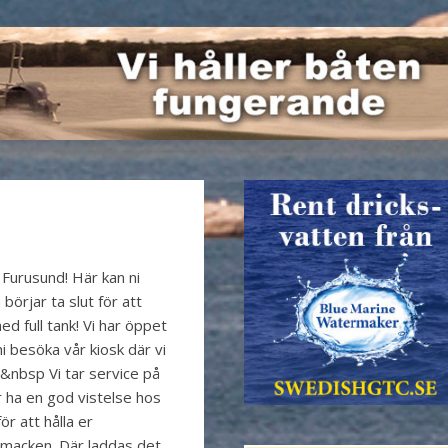
Furusund! Här kan ni
örjar ta slut för att
d full tank! Vi har öppet
i besöka vår kiosk där vi
.&nbsp Vi tar service på
r ha en god vistelse hos
r att hålla er
macken. Där laddas det