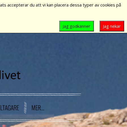
ts accepterar du att vi kan placera dessa typer av cookies på
Jag godkänner
Jag nekar
ELTAGARE
MER...