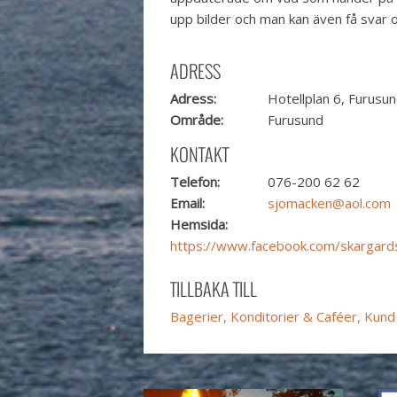
upp bilder och man kan även få svar 
ADRESS
Adress:
Hotellplan 6, Furusu
Område:
Furusund
KONTAKT
Telefon:
076-200 62 62
Email:
sjomacken@aol.com
Hemsida:
https://www.facebook.com/skargard
TILLBAKA TILL
Bagerier, Konditorier & Caféer, Kund