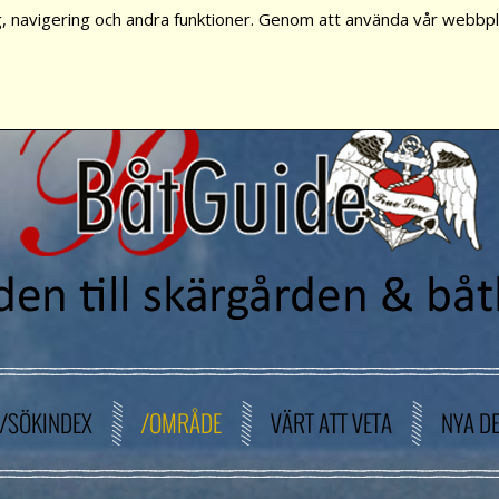
, navigering och andra funktioner. Genom att använda vår webbpla
/SÖKINDEX
/OMRÅDE
VÄRT ATT VETA
NYA D