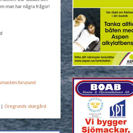
om man har några frågor!
nd
smacken.furusund
|
Öregrunds skärgård