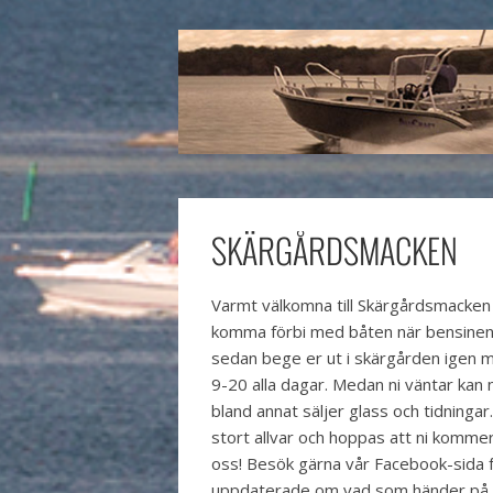
SKÄRGÅRDSMACKEN
Varmt välkomna till Skärgårdsmacken 
komma förbi med båten när bensinen b
sedan bege er ut i skärgården igen me
9-20 alla dagar. Medan ni väntar kan n
bland annat säljer glass och tidningar
stort allvar och hoppas att ni komme
oss! Besök gärna vår Facebook-sida fö
uppdaterade om vad som händer på 