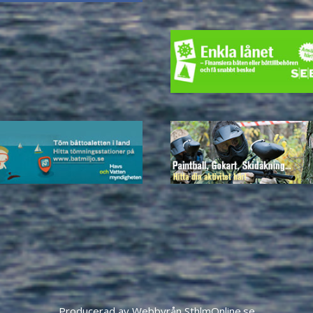
Producerad av Webbyrån SthlmOnline.se