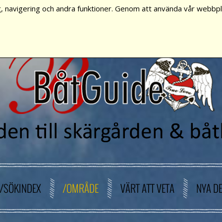
, navigering och andra funktioner. Genom att använda vår webbpla
/SÖKINDEX
/OMRÅDE
VÄRT ATT VETA
NYA D