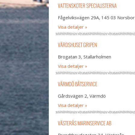
VATTENSKOTER SPECIALISTERNA
Fågelviksvägen 29A, 145 03 Norsbo
Visa detaljer
VÄRDSHUSET GRIPEN
Brogatan 3, Stallarholmen
Visa detaljer
VÄRMDÖ BÅTSERVICE
Gårdsvägen 2, Värmdö
Visa detaljer
VÄSTERÅS MARINSERVICE AB