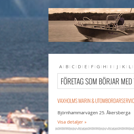
A
B
C
D
E
F
G
H
I
J
K
L
U
V
W
X
Y
Z
#
FÖRETAG SOM BÖRJAR MED 
VAXHOLMS MARIN & UTOMBORDARSERVIC
Björnhammarvägen 25. Åkersberga
Visa detaljer