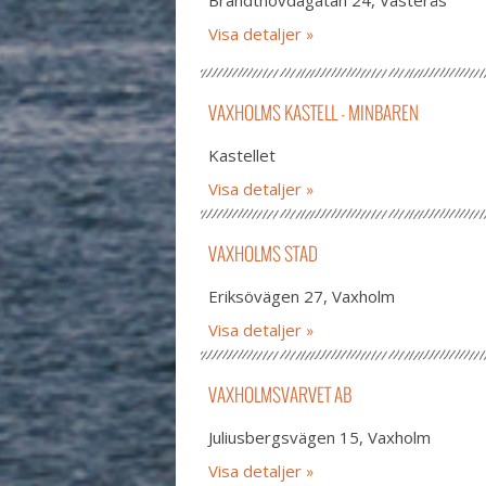
Brandthovdagatan 24, Västerås
Visa detaljer
VAXHOLMS KASTELL - MINBAREN
Kastellet
Visa detaljer
VAXHOLMS STAD
Eriksövägen 27, Vaxholm
Visa detaljer
VAXHOLMSVARVET AB
Juliusbergsvägen 15, Vaxholm
Visa detaljer