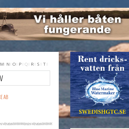
M
N
O
P
Q
R
S
T
V
E AB