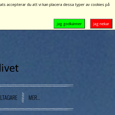
ts accepterar du att vi kan placera dessa typer av cookies på
Jag godkänner
Jag nekar
ELTAGARE
MER...