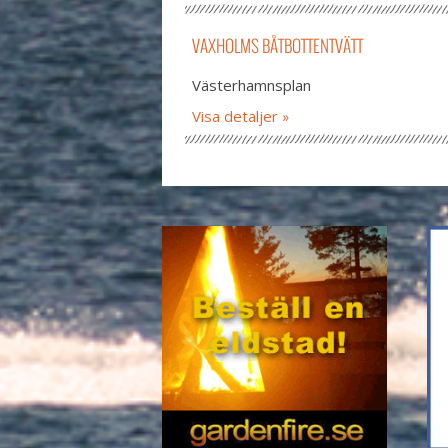
VAXHOLMS BÅTBOTTENTVÄTT
Västerhamnsplan
Visa detaljer