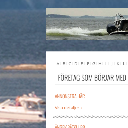
A
B
C
D
E
F
G
H
I
J
K
L
U
V
W
X
Y
Z
#
FÖRETAG SOM BÖRJAR MED
ANNONSERA HÄR
Visa detaljer
ÄNGBY BÅTKLUBB