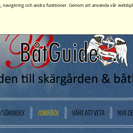
, navigering och andra funktioner. Genom att använda vår webbpla
/SÖKINDEX
/OMRÅDE
VÄRT ATT VETA
NYA D