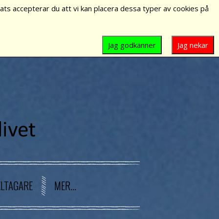
ts accepterar du att vi kan placera dessa typer av cookies på
Jag godkänner
Jag nekar
ELTAGARE
MER...