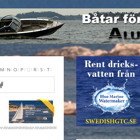
M
N
O
P
Q
R
S
T
 #