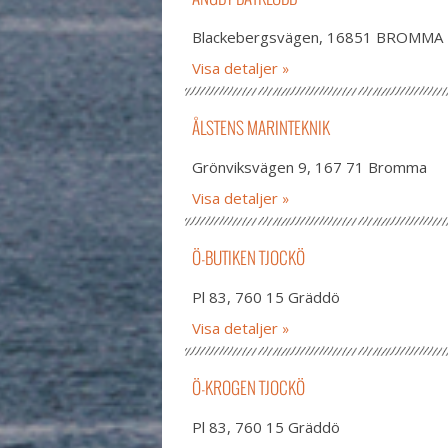
Blackebergsvägen, 16851 BROMMA
Visa detaljer
ÅLSTENS MARINTEKNIK
Grönviksvägen 9, 167 71 Bromma
Visa detaljer
Ö-BUTIKEN TJOCKÖ
Pl 83, 760 15 Gräddö
Visa detaljer
Ö-KROGEN TJOCKÖ
Pl 83, 760 15 Gräddö