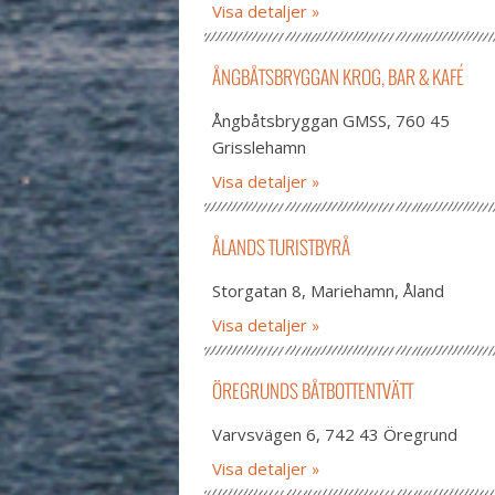
Visa detaljer
ÅNGBÅTSBRYGGAN KROG, BAR & KAFÉ
Ångbåtsbryggan GMSS, 760 45
Grisslehamn
Visa detaljer
ÅLANDS TURISTBYRÅ
Storgatan 8, Mariehamn, Åland
Visa detaljer
ÖREGRUNDS BÅTBOTTENTVÄTT
Varvsvägen 6, 742 43 Öregrund
Visa detaljer