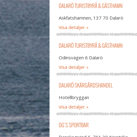
DALARÖ TURISTBYRÅ & GÄSTHAMN
Askfatshamnen, 137 70 Dalarö
Visa detaljer
DALARÖ TURISTBYRÅ & GÄSTHAMN
Odinsvägen 6 Dalarö
Visa detaljer
DALARÖ SKÄRGÅRDSHANDEL
Hotellbryggan
Visa detaljer
DG´S SPORTBAR