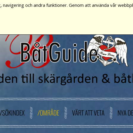
, navigering och andra funktioner. Genom att använda vår webbpla
/SÖKINDEX
/OMRÅDE
VÄRT ATT VETA
NYA D