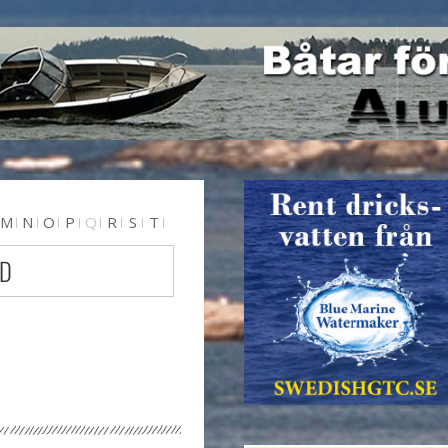
M
N
O
P
Q
R
S
T
 D