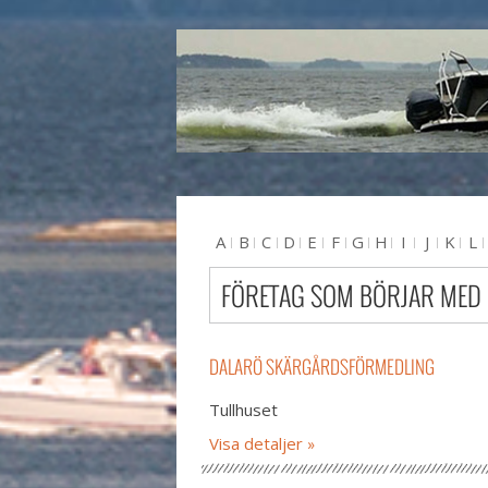
A
B
C
D
E
F
G
H
I
J
K
L
U
V
W
X
Y
Z
#
FÖRETAG SOM BÖRJAR MED
DALARÖ SKÄRGÅRDSFÖRMEDLING
Tullhuset
Visa detaljer