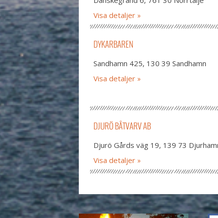
Danskegränd 6, 761 30 Norrtälje
Visa detaljer
DYKARBAREN
Sandhamn 425, 130 39 Sandhamn
Visa detaljer
DJURÖ BÅTVARV AB
Djurö Gårds väg 19, 139 73 Djurham
Visa detaljer