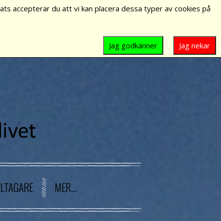
ts accepterar du att vi kan placera dessa typer av cookies på
Jag godkänner
Jag nekar
ELTAGARE
MER...