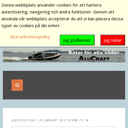
Denna webbplats använder cookies för att hantera
autentisering, navigering och andra funktioner. Genom att
använda vår webbplats accepterar du att vi kan placera dessa
typer av cookies på din enhet.
Visa sekretesspolicy
Jag godkänner
Jag nekar
A
B
C
D
E
F
G
H
I
J
K
L
M
N
O
P
Q
R
S
T
U
V
W
X
Y
Z
#