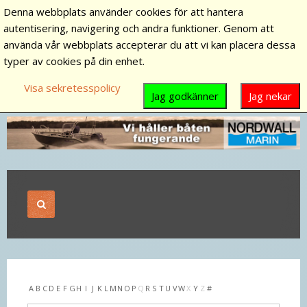
Denna webbplats använder cookies för att hantera
autentisering, navigering och andra funktioner. Genom att
använda vår webbplats accepterar du att vi kan placera dessa
typer av cookies på din enhet.
Visa sekretesspolicy
Jag godkänner
Jag nekar
A
B
C
D
E
F
G
H
I
J
K
L
M
N
O
P
Q
R
S
T
U
V
W
X
Y
Z
#