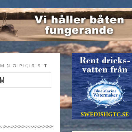
M
N
O
P
Q
R
S
T
 M