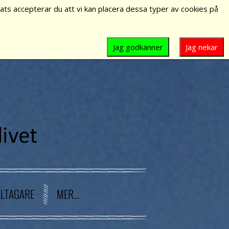
ts accepterar du att vi kan placera dessa typer av cookies på
Jag godkänner
Jag nekar
ELTAGARE
MER...