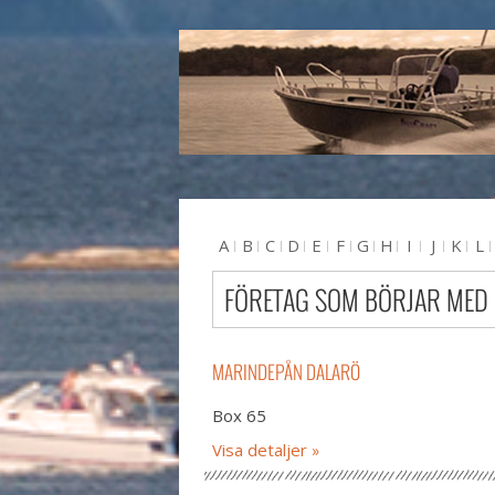
A
B
C
D
E
F
G
H
I
J
K
L
U
V
W
X
Y
Z
#
FÖRETAG SOM BÖRJAR MED
MARINDEPÅN DALARÖ
Box 65
Visa detaljer