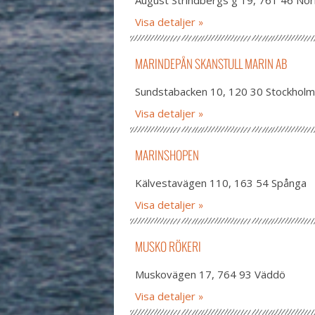
August Strindbergs g 19, 761 46 Norr
Visa detaljer
MARINDEPÅN SKANSTULL MARIN AB
Sundstabacken 10, 120 30 Stockholm
Visa detaljer
MARINSHOPEN
Kälvestavägen 110, 163 54 Spånga
Visa detaljer
MUSKO RÖKERI
Muskovägen 17, 764 93 Väddö
Visa detaljer