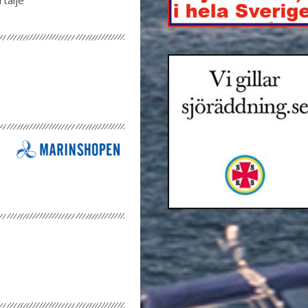
tälje