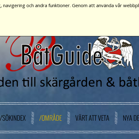
, navigering och andra funktioner. Genom att använda vår webbpla
/SÖKINDEX
/OMRÅDE
VÄRT ATT VETA
NYA D