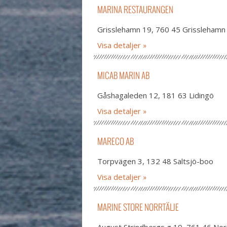
MARINA RESTAURANGEN
Grisslehamn 19, 760 45 Grisslehamn
Visa detaljer
MICAB MARIN AB
Gåshagaleden 12, 181 63 Lidingö
Visa detaljer
MARECO AB
Torpvägen 3, 132 48 Saltsjö-boo
Visa detaljer
MARINE STORE NORRTÄLJE