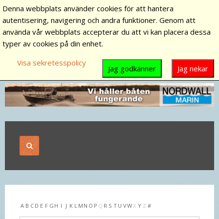
Denna webbplats använder cookies för att hantera
autentisering, navigering och andra funktioner. Genom att
använda vår webbplats accepterar du att vi kan placera dessa
typer av cookies på din enhet.
Visa sekretesspolicy
Jag godkänner
Jag nekar
A
B
C
D
E
F
G
H
I
J
K
L
M
N
O
P
Q
R
S
T
U
V
W
X
Y
Z
#