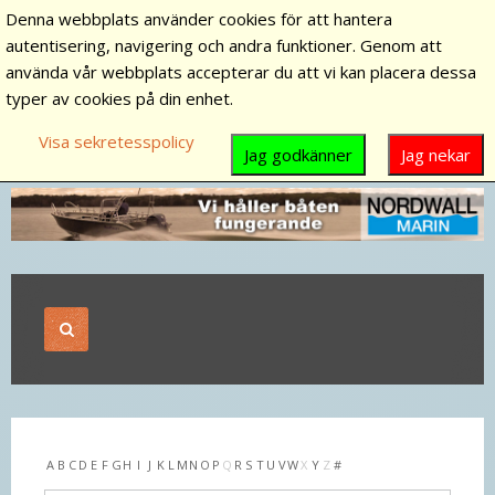
Denna webbplats använder cookies för att hantera
autentisering, navigering och andra funktioner. Genom att
använda vår webbplats accepterar du att vi kan placera dessa
typer av cookies på din enhet.
Visa sekretesspolicy
Jag godkänner
Jag nekar
A
B
C
D
E
F
G
H
I
J
K
L
M
N
O
P
Q
R
S
T
U
V
W
X
Y
Z
#