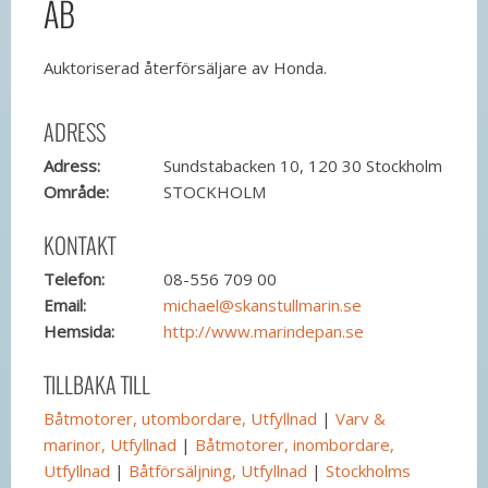
AB
Auktoriserad återförsäljare av Honda.
ADRESS
Adress:
Sundstabacken 10, 120 30 Stockholm
Område:
STOCKHOLM
KONTAKT
Telefon:
08-556 709 00
Email:
michael@skanstullmarin.se
Hemsida:
http://www.marindepan.se
TILLBAKA TILL
Båtmotorer, utombordare, Utfyllnad
|
Varv &
marinor, Utfyllnad
|
Båtmotorer, inombordare,
Utfyllnad
|
Båtförsäljning, Utfyllnad
|
Stockholms