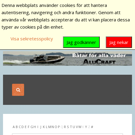
Denna webbplats använder cookies för att hantera
autentisering, navigering och andra funktioner. Genom att
använda vår webbplats accepterar du att vi kan placera dessa
typer av cookies på din enhet.
Visa sekretesspolicy
Jag godkänner
Jag nekar
A
B
C
D
E
F
G
H
I
J
K
L
M
N
O
P
Q
R
S
T
U
V
W
X
Y
Z
#