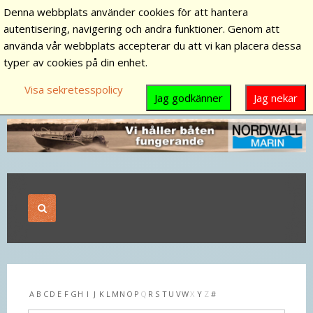
Denna webbplats använder cookies för att hantera
autentisering, navigering och andra funktioner. Genom att
använda vår webbplats accepterar du att vi kan placera dessa
typer av cookies på din enhet.
Visa sekretesspolicy
Jag godkänner
Jag nekar
A
B
C
D
E
F
G
H
I
J
K
L
M
N
O
P
Q
R
S
T
U
V
W
X
Y
Z
#