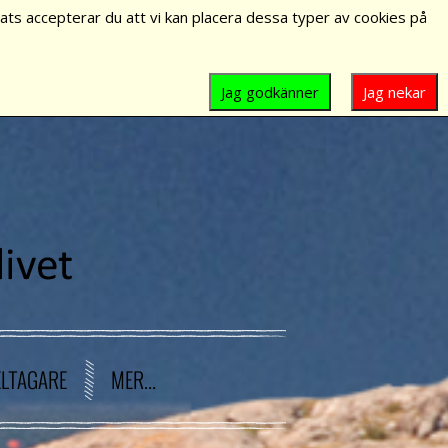
ts accepterar du att vi kan placera dessa typer av cookies på
Jag godkänner
Jag nekar
ELTAGARE
MER...