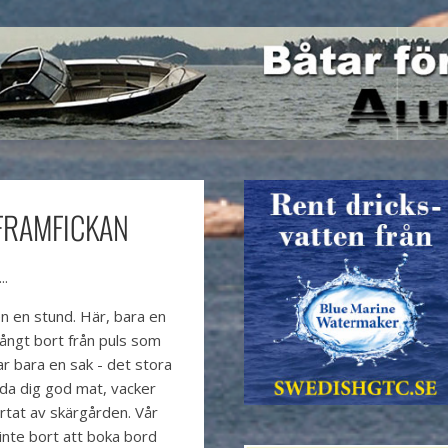
FRAMFICKAN
..
n en stund. Här, bara en
långt bort från puls som
r bara en sak - det stora
uda dig god mat, vacker
rtat av skärgården. Vår
nte bort att boka bord