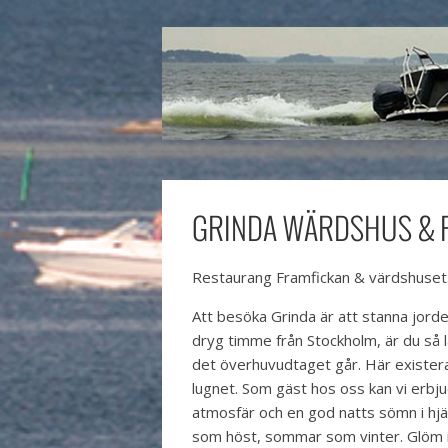
GRINDA WÄRDSHUS & 
Restaurang Framfickan & värdshuset.
Att besöka Grinda är att stanna jorde
dryg timme från Stockholm, är du så 
det överhuvudtaget går. Här existera
lugnet. Som gäst hos oss kan vi erbj
atmosfär och en god natts sömn i hjä
som höst, sommar som vinter. Glöm i