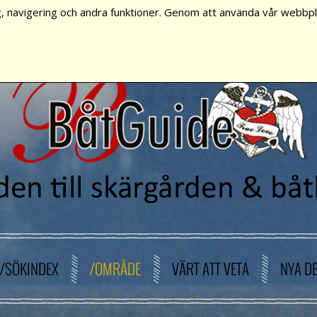
, navigering och andra funktioner. Genom att använda vår webbpla
/SÖKINDEX
/OMRÅDE
VÄRT ATT VETA
NYA D