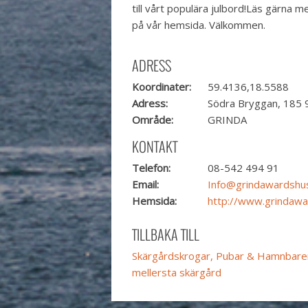
till vårt populära julbord!Läs gärna
på vår hemsida. Välkommen.
ADRESS
Koordinater:
59.4136,18.5588
Adress:
Södra Bryggan, 185 
Område:
GRINDA
KONTAKT
Telefon:
08-542 494 91
Email:
Info@grindawardshu
Hemsida:
http://www.grindawa
TILLBAKA TILL
Skärgårdskrogar, Pubar & Hamnbarer
mellersta skärgård