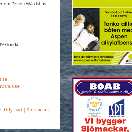
 mer om Grinda Wärdshus
99 Grinda
s.se
rdshus.se
, Utfyllnad
|
Stockholms