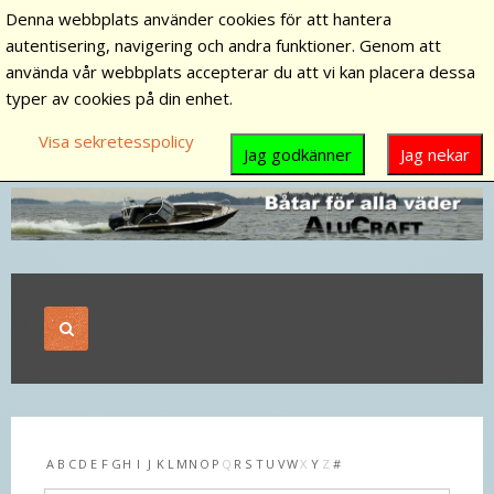
Denna webbplats använder cookies för att hantera
autentisering, navigering och andra funktioner. Genom att
använda vår webbplats accepterar du att vi kan placera dessa
typer av cookies på din enhet.
Visa sekretesspolicy
Jag godkänner
Jag nekar
A
B
C
D
E
F
G
H
I
J
K
L
M
N
O
P
Q
R
S
T
U
V
W
X
Y
Z
#