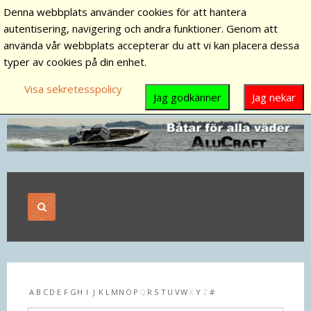
Denna webbplats använder cookies för att hantera
autentisering, navigering och andra funktioner. Genom att
använda vår webbplats accepterar du att vi kan placera dessa
typer av cookies på din enhet.
Visa sekretesspolicy
Jag godkänner
Jag nekar
A
B
C
D
E
F
G
H
I
J
K
L
M
N
O
P
Q
R
S
T
U
V
W
X
Y
Z
#