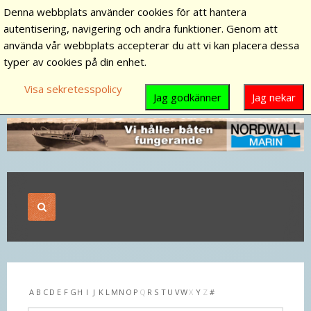
Denna webbplats använder cookies för att hantera
autentisering, navigering och andra funktioner. Genom att
använda vår webbplats accepterar du att vi kan placera dessa
typer av cookies på din enhet.
Visa sekretesspolicy
Jag godkänner
Jag nekar
A
B
C
D
E
F
G
H
I
J
K
L
M
N
O
P
Q
R
S
T
U
V
W
X
Y
Z
#