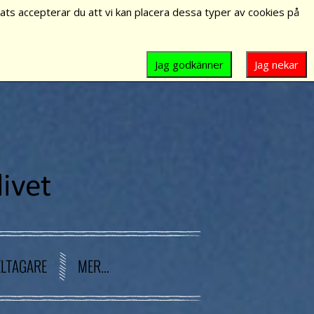
ts accepterar du att vi kan placera dessa typer av cookies på
Jag godkänner
Jag nekar
ELTAGARE
MER...