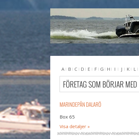
A
B
C
D
E
F
G
H
I
J
K
L
U
V
W
X
Y
Z
#
FÖRETAG SOM BÖRJAR MED
MARINDEPÅN DALARÖ
Box 65
Visa detaljer