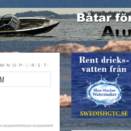
M
N
O
P
Q
R
S
T
 M