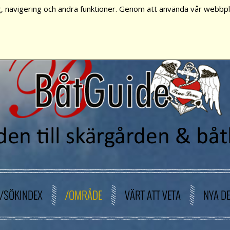
, navigering och andra funktioner. Genom att använda vår webbpla
/SÖKINDEX
/OMRÅDE
VÄRT ATT VETA
NYA D