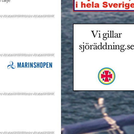
tälje