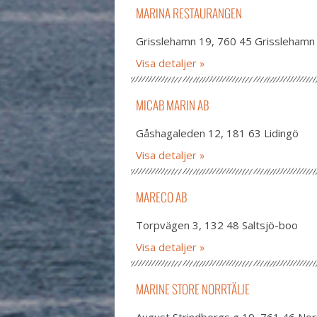
MARINA RESTAURANGEN
Grisslehamn 19, 760 45 Grisslehamn
Visa detaljer
MICAB MARIN AB
Gåshagaleden 12, 181 63 Lidingö
Visa detaljer
MARECO AB
Torpvägen 3, 132 48 Saltsjö-boo
Visa detaljer
MARINE STORE NORRTÄLJE