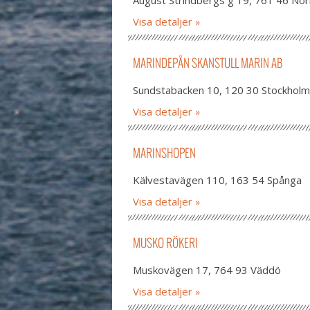
August Strindbergs g 19, 761 46 Norr
Visa detaljer
MARINDEPÅN SKANSTULL MARIN AB
Sundstabacken 10, 120 30 Stockholm
Visa detaljer
MARINSHOPEN
Kälvestavägen 110, 163 54 Spånga
Visa detaljer
MUSKO RÖKERI
Muskovägen 17, 764 93 Väddö
Visa detaljer