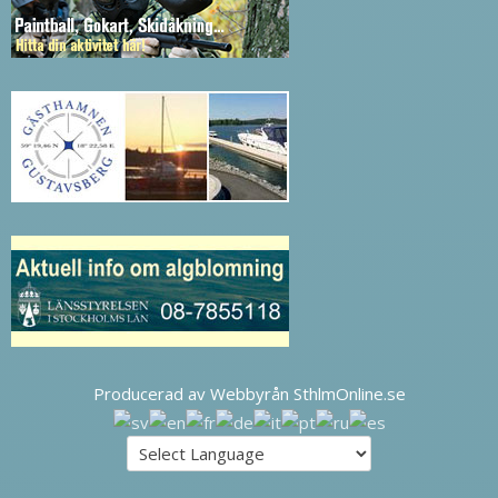
Producerad av Webbyrån SthlmOnline.se