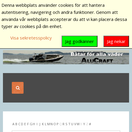
Denna webbplats använder cookies för att hantera
autentisering, navigering och andra funktioner. Genom att
använda vår webbplats accepterar du att vi kan placera dessa
typer av cookies på din enhet.
Visa sekretesspolicy
Jag godkänner
Jag nekar
A
B
C
D
E
F
G
H
I
J
K
L
M
N
O
P
Q
R
S
T
U
V
W
X
Y
Z
#