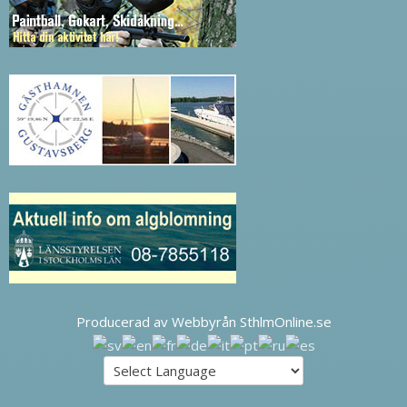
Producerad av Webbyrån SthlmOnline.se