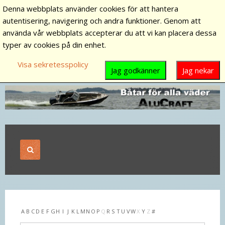
Denna webbplats använder cookies för att hantera
autentisering, navigering och andra funktioner. Genom att
använda vår webbplats accepterar du att vi kan placera dessa
typer av cookies på din enhet.
Visa sekretesspolicy
Jag godkänner
Jag nekar
A
B
C
D
E
F
G
H
I
J
K
L
M
N
O
P
Q
R
S
T
U
V
W
X
Y
Z
#