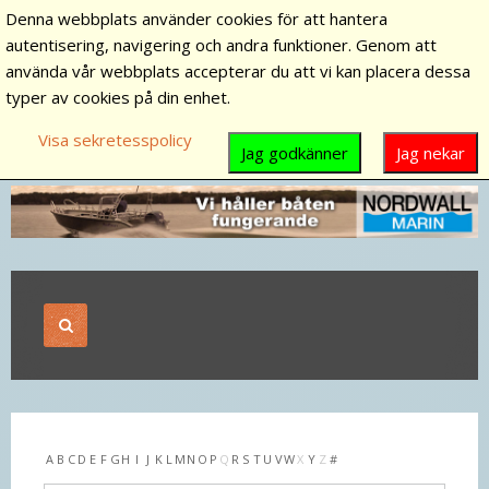
Denna webbplats använder cookies för att hantera
autentisering, navigering och andra funktioner. Genom att
använda vår webbplats accepterar du att vi kan placera dessa
typer av cookies på din enhet.
Visa sekretesspolicy
Jag godkänner
Jag nekar
A
B
C
D
E
F
G
H
I
J
K
L
M
N
O
P
Q
R
S
T
U
V
W
X
Y
Z
#