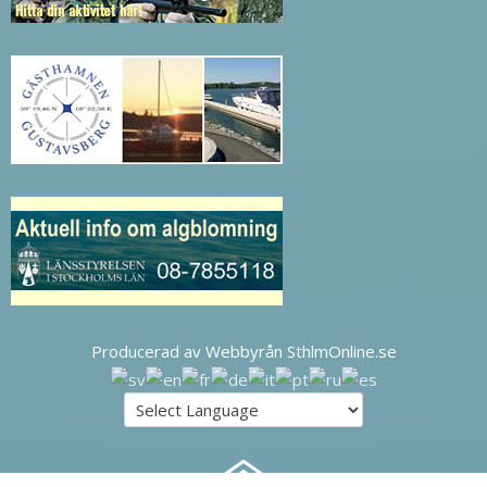
Producerad av Webbyrån SthlmOnline.se