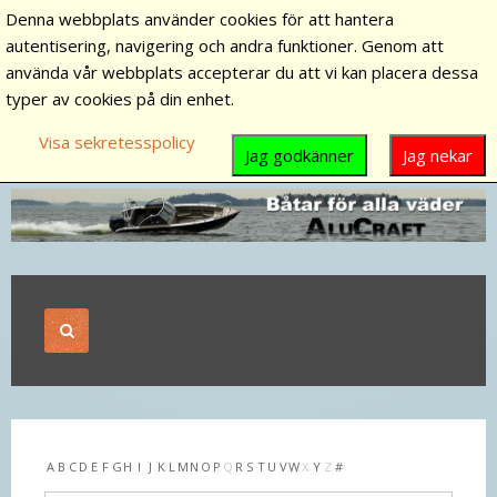
Denna webbplats använder cookies för att hantera
autentisering, navigering och andra funktioner. Genom att
använda vår webbplats accepterar du att vi kan placera dessa
typer av cookies på din enhet.
Visa sekretesspolicy
Jag godkänner
Jag nekar
A
B
C
D
E
F
G
H
I
J
K
L
M
N
O
P
Q
R
S
T
U
V
W
X
Y
Z
#