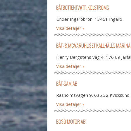
BÅTBOTTENTVÄTT, KOLSTRÖMS
Under Ingaröbron, 13461 Ingarö
Visa detaljer
BÅT- & MCVARUHUSET KALLHÄLLS MARINA
Henry Bergstens väg 4, 176 69 Järfäl
Visa detaljer
BÅT-SAM AB
Rasholmsvägen 9, 635 32 Kvicksund
Visa detaljer
BOSÖ MOTOR AB