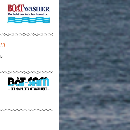
 AB
la