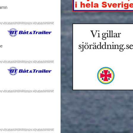
hamn
ge