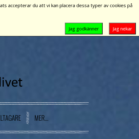
ts accepterar du att vi kan placera dessa typer av cookies på
Jag godkänner
Jag nekar
ELTAGARE
MER...