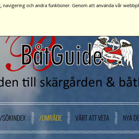
, navigering och andra funktioner. Genom att använda vår webbpla
/SÖKINDEX
/OMRÅDE
VÄRT ATT VETA
NYA D