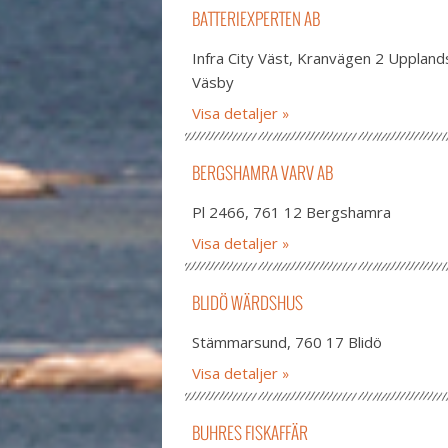
BATTERIEXPERTEN AB
Infra City Väst, Kranvägen 2 Uppland
Väsby
Visa detaljer
BERGSHAMRA VARV AB
Pl 2466, 761 12 Bergshamra
Visa detaljer
BLIDÖ WÄRDSHUS
Stämmarsund, 760 17 Blidö
Visa detaljer
BUHRES FISKAFFÄR