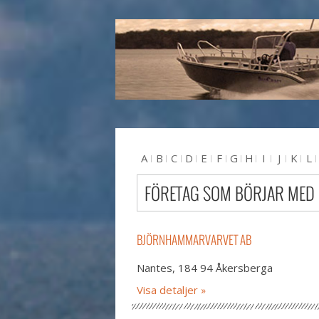
A
B
C
D
E
F
G
H
I
J
K
L
U
V
W
X
Y
Z
#
FÖRETAG SOM BÖRJAR MED
BJÖRNHAMMARVARVET AB
Nantes, 184 94 Åkersberga
Visa detaljer