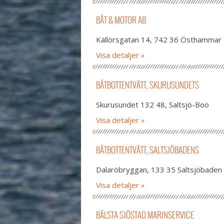
BÅT & MOTOR AB
Källörsgatan 14, 742 36 Östhammar
Visa detaljer
BÅTBOTTENTVÄTT, SKURUSUNDETS
Skurusundet 132 48, Saltsjö-Boo
Visa detaljer
BÅTBOTTENTVÄTT, SALTSJÖBADENS
Dalaröbryggan, 133 35 Saltsjöbaden
Visa detaljer
BÄLSTA SJÖSTAD MARINSERVICE