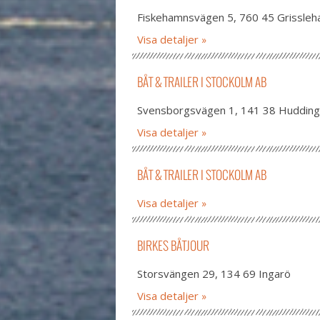
Fiskehamnsvägen 5, 760 45 Grissle
Visa detaljer
BÅT & TRAILER I STOCKOLM AB
Svensborgsvägen 1, 141 38 Huddin
Visa detaljer
BÅT & TRAILER I STOCKOLM AB
Visa detaljer
BIRKES BÅTJOUR
Storsvängen 29, 134 69 Ingarö
Visa detaljer