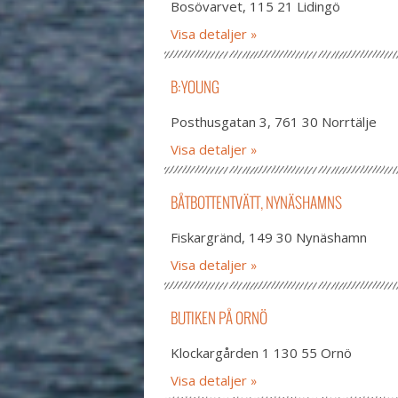
Bosövarvet, 115 21 Lidingö
Visa detaljer
B:YOUNG
Posthusgatan 3, 761 30 Norrtälje
Visa detaljer
BÅTBOTTENTVÄTT, NYNÄSHAMNS
Fiskargränd, 149 30 Nynäshamn
Visa detaljer
BUTIKEN PÅ ORNÖ
Klockargården 1 130 55 Ornö
Visa detaljer