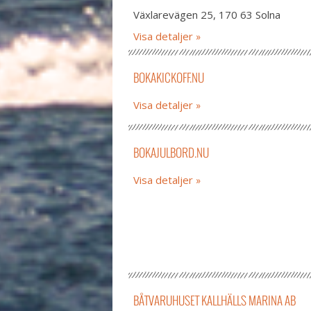
Växlarevägen 25, 170 63 Solna
Visa detaljer
BOKAKICKOFF.NU
Visa detaljer
BOKAJULBORD.NU
Visa detaljer
BÅTVARUHUSET KALLHÄLLS MARINA AB