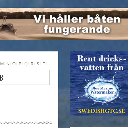
M
N
O
P
Q
R
S
T
 B