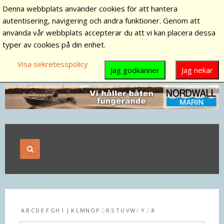
Denna webbplats använder cookies för att hantera
autentisering, navigering och andra funktioner. Genom att
använda vår webbplats accepterar du att vi kan placera dessa
typer av cookies på din enhet.
Visa sekretesspolicy
Jag godkänner
Jag nekar
A
B
C
D
E
F
G
H
I
J
K
L
M
N
O
P
Q
R
S
T
U
V
W
X
Y
Z
#