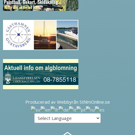
Producerad av Webbyrån SthlmOnline.se