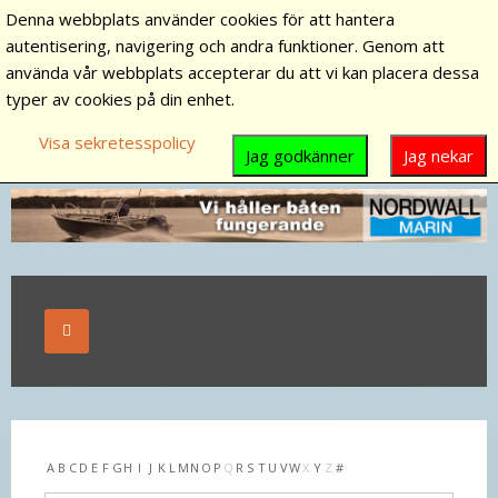
Denna webbplats använder cookies för att hantera
autentisering, navigering och andra funktioner. Genom att
använda vår webbplats accepterar du att vi kan placera dessa
typer av cookies på din enhet.
Visa sekretesspolicy
Jag godkänner
Jag nekar
A
B
C
D
E
F
G
H
I
J
K
L
M
N
O
P
Q
R
S
T
U
V
W
X
Y
Z
#