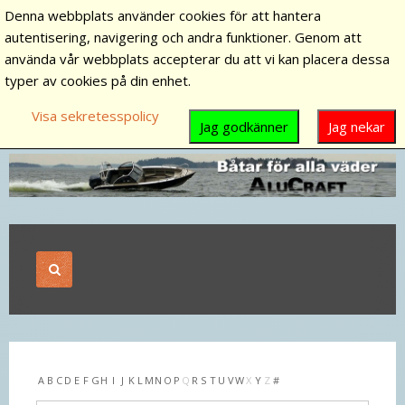
Denna webbplats använder cookies för att hantera
autentisering, navigering och andra funktioner. Genom att
använda vår webbplats accepterar du att vi kan placera dessa
typer av cookies på din enhet.
Visa sekretesspolicy
Jag godkänner
Jag nekar
A
B
C
D
E
F
G
H
I
J
K
L
M
N
O
P
Q
R
S
T
U
V
W
X
Y
Z
#