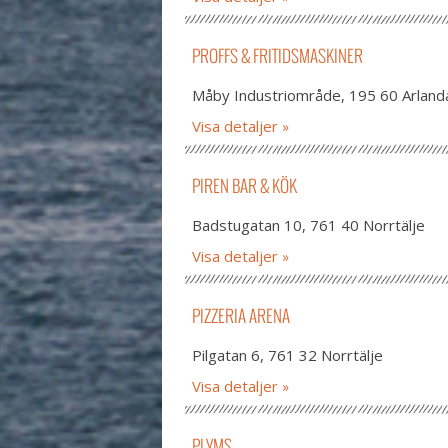
PROFFS & FRITIDSMASKINER
Måby Industriområde, 195 60 Arland
Visa detaljer
PIREN BAR & KÖK
Badstugatan 10, 761 40 Norrtälje
Visa detaljer
PIZZERIA ARENA
Pilgatan 6, 761 32 Norrtälje
Visa detaljer
PLYMS