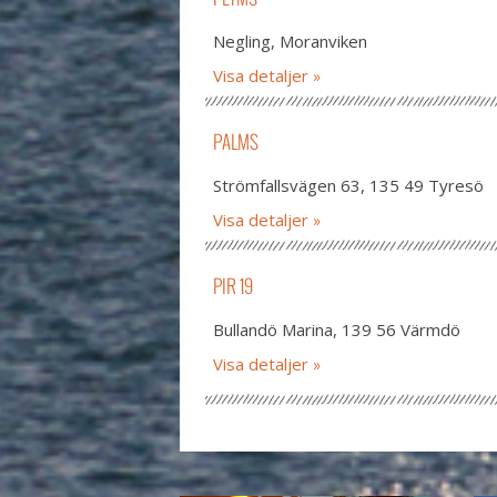
Negling, Moranviken
Visa detaljer
PALMS
Strömfallsvägen 63, 135 49 Tyresö
Visa detaljer
PIR 19
Bullandö Marina, 139 56 Värmdö
Visa detaljer