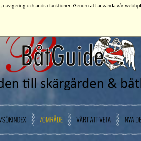
, navigering och andra funktioner. Genom att använda vår webbpla
/SÖKINDEX
/OMRÅDE
VÄRT ATT VETA
NYA D