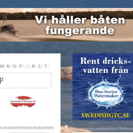
M
N
O
P
Q
R
S
T
 P