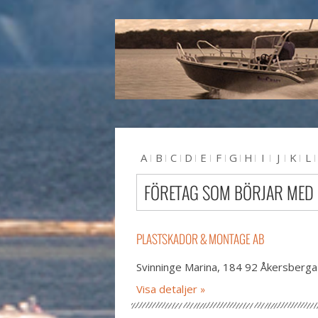
A
B
C
D
E
F
G
H
I
J
K
L
U
V
W
X
Y
Z
#
FÖRETAG SOM BÖRJAR MED
PLASTSKADOR & MONTAGE AB
Svinninge Marina, 184 92 Åkersberga
Visa detaljer