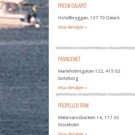
PREEM DALARÖ
Hotellbryggan, 137 70 Dalarö
Visa detaljer
PANNGEMET
Marieholmsgatan 122, 415 02
Göteborg
Visa detaljer
PROPELLER TRIM
Mälarvarvsbacken 14, 117 33
Stockholm
Visa detaljer