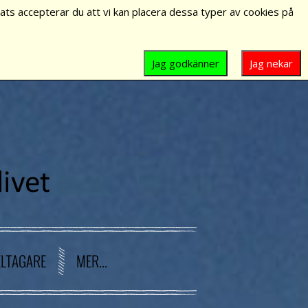
ts accepterar du att vi kan placera dessa typer av cookies på
Jag godkänner
Jag nekar
ELTAGARE
MER...