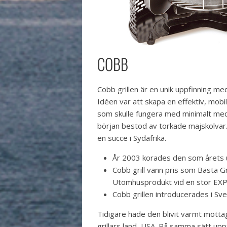
COBB
Cobb grillen är en unik uppfinning med
Idéen var att skapa en effektiv, mobil o
som skulle fungera med minimalt med 
början bestod av torkade majskolvar.
en succe i Sydafrika.
År 2003 korades den som årets 
Cobb grill vann pris som Bästa Gr
Utomhusprodukt vid en stor EX
Cobb grillen introducerades i Sv
Tidigare hade den blivit varmt mottag
grillars land, USA. På samma sätt up