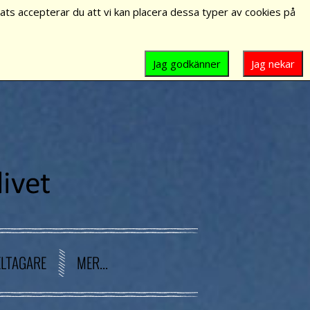
ts accepterar du att vi kan placera dessa typer av cookies på
Jag godkänner
Jag nekar
ELTAGARE
MER...