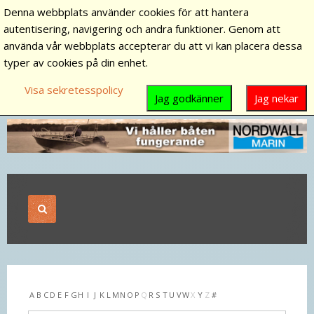
Denna webbplats använder cookies för att hantera
autentisering, navigering och andra funktioner. Genom att
använda vår webbplats accepterar du att vi kan placera dessa
typer av cookies på din enhet.
Visa sekretesspolicy
Jag godkänner
Jag nekar
A
B
C
D
E
F
G
H
I
J
K
L
M
N
O
P
Q
R
S
T
U
V
W
X
Y
Z
#