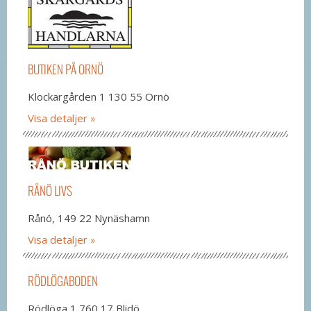
BUTIKEN PÅ ORNÖ
Klockargården 1 130 55 Ornö
Visa detaljer
RÅNÖ LIVS
Rånö, 149 22 Nynäshamn
Visa detaljer
RÖDLÖGABODEN
Rödlöga 1 760 17 Blidö