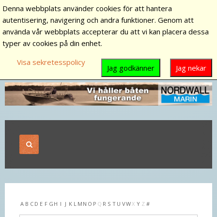
Denna webbplats använder cookies för att hantera
autentisering, navigering och andra funktioner. Genom att
använda vår webbplats accepterar du att vi kan placera dessa
typer av cookies på din enhet.
Visa sekretesspolicy
Jag godkänner
Jag nekar
A
B
C
D
E
F
G
H
I
J
K
L
M
N
O
P
Q
R
S
T
U
V
W
X
Y
Z
#