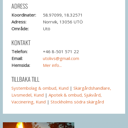
ADRESS
Koordinater:
58.97099, 18.32571
Adress:
Norrvik, 13056 UTÖ
Område:
Utö
KONTAKT
Telefon:
+46 8-501 571 22
Email:
utolivs@gmail.com
Hemsida:
Mer info...
TILLBAKA TILL
Systembolag & ombud, Kund
|
Skärgårdshandlare,
Livsmedel, Kund
|
Apotek & ombud, Sjukvård,
Vaccinering, Kund
|
Stockholms södra skärgård