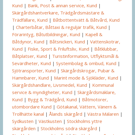
Kund
|
Bank, Post & annan service, Kund
|
Skärgårdshantverkare, Trädgårdsmästare &
Trädfällare, Kund
|
Båtbottentvätt & Båtvård, Kund
|
Charterbåtar, Båttaxi & reguljär trafik, Kund
|
Förarintyg, Båtutbildningar, Kund
|
Kapell &
Båtdynor, Kund
|
Båtsnickeri, Kund
|
Vattenskotrar,
Kund
|
Fiske, Sport & Friluftsliv, Kund
|
Båtklubbar,
Båtplatser, Kund
|
Turistinformation, Utflyktsmål &
Sevärdheter, Kund
|
Systembolag & ombud, Kund
|
Sjötransporter, Kund
|
Skärgårdskrogar, Pubar &
Hamnbarer, Kund
|
Marint mode & Sjökläder, Kund
|
Skärgårdshandlare, Livsmedel, Kund
|
Kommunal
service & myndigheter, Kund
|
Skärgårdsmäklare,
Kund
|
Bygg & Trädgård, Kund
|
Båtmotorer,
utombordare Kund
|
Götakanal, Vättern, Vänern &
Trollhätte kanal
|
Ålands skärgård
|
Västra Mälaren
|
Sydkusten
|
Västkusten
|
Stockholms yttre
skärgården
|
Stockholms södra skärgård
|