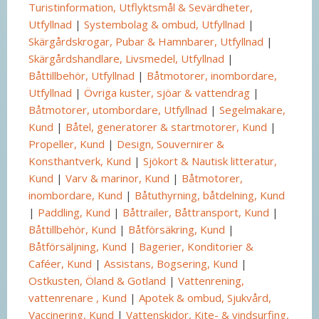
Turistinformation, Utflyktsmål & Sevärdheter,
Utfyllnad
|
Systembolag & ombud, Utfyllnad
|
Skärgårdskrogar, Pubar & Hamnbarer, Utfyllnad
|
Skärgårdshandlare, Livsmedel, Utfyllnad
|
Båttillbehör, Utfyllnad
|
Båtmotorer, inombordare,
Utfyllnad
|
Övriga kuster, sjöar & vattendrag
|
Båtmotorer, utombordare, Utfyllnad
|
Segelmakare,
Kund
|
Båtel, generatorer & startmotorer, Kund
|
Propeller, Kund
|
Design, Souvernirer &
Konsthantverk, Kund
|
Sjökort & Nautisk litteratur,
Kund
|
Varv & marinor, Kund
|
Båtmotorer,
inombordare, Kund
|
Båtuthyrning, båtdelning, Kund
|
Paddling, Kund
|
Båttrailer, Båttransport, Kund
|
Båttillbehör, Kund
|
Båtförsäkring, Kund
|
Båtförsäljning, Kund
|
Bagerier, Konditorier &
Caféer, Kund
|
Assistans, Bogsering, Kund
|
Ostkusten, Öland & Gotland
|
Vattenrening,
vattenrenare , Kund
|
Apotek & ombud, Sjukvård,
Vaccinering, Kund
|
Vattenskidor, Kite- & vindsurfing,