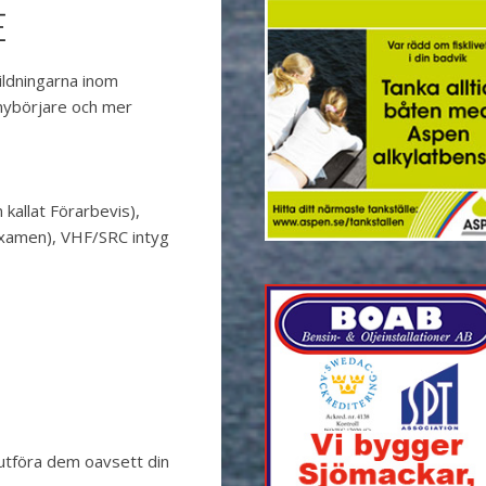
E
ildningarna inom
nybörjare och mer
n kallat Förarbevis),
examen), VHF/SRC intyg
 utföra dem oavsett din