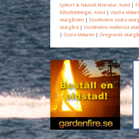
Sjökort & Nautisk litteratur, Kund
|
F
Båtutbildningar, Kund
|
Västra Mälar
skärgården
|
Stockholms södra skär
skärgård
|
Stockholms mellersta skä
|
Östra Mälaren
|
Öregrunds skärgå