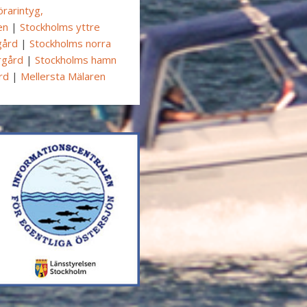
örarintyg,
en
|
Stockholms yttre
gård
|
Stockholms norra
rgård
|
Stockholms hamn
rd
|
Mellersta Mälaren