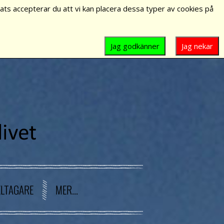
ts accepterar du att vi kan placera dessa typer av cookies på
Jag godkänner
Jag nekar
ELTAGARE
MER...