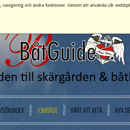
, navigering och andra funktioner. Genom att använda vår webbpla
/SÖKINDEX
/OMRÅDE
VÄRT ATT VETA
NYA D