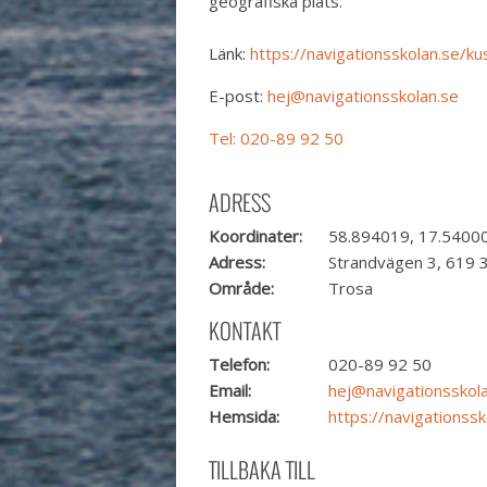
geografiska plats.
Länk:
https://navigationsskolan.se/k
E-post:
hej@navigationsskolan.se
Tel: 020-89 92 50
ADRESS
Koordinater:
58.894019, 17.5400
Adress:
Strandvägen 3, 619 
Område:
Trosa
KONTAKT
Telefon:
020-89 92 50
Email:
hej@navigationsskol
Hemsida:
https://navigationssk
TILLBAKA TILL