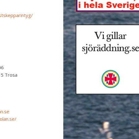
ustskepparintyg/
06
35 Trosa
an.se
olan.se/