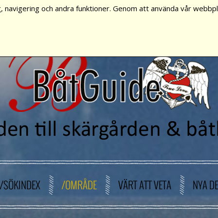
, navigering och andra funktioner. Genom att använda vår webbpla
/SÖKINDEX
/OMRÅDE
VÄRT ATT VETA
NYA D