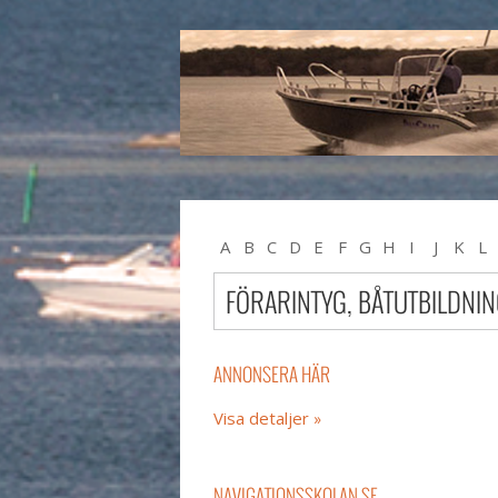
A
B
C
D
E
F
G
H
I
J
K
L
U
V
W
X
Y
Z
#
FÖRARINTYG, BÅTUTBILDNI
ANNONSERA HÄR
Visa detaljer
NAVIGATIONSSKOLAN.SE