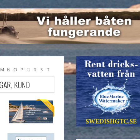
M
N
O
P
Q
R
S
T
NGAR, KUND