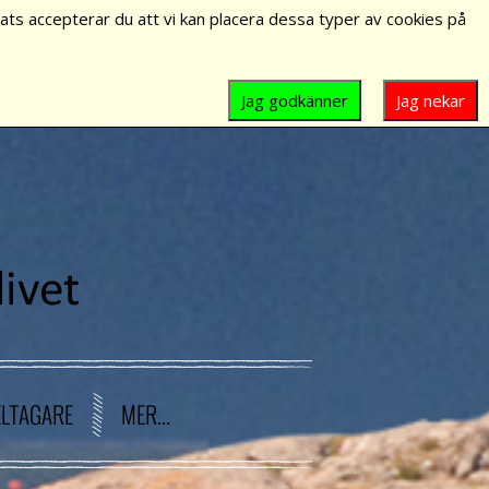
ts accepterar du att vi kan placera dessa typer av cookies på
Jag godkänner
Jag nekar
ELTAGARE
MER...