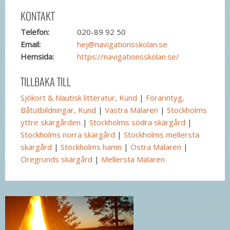
KONTAKT
Telefon:
020-89 92 50
Email:
hej@navigationsskolan.se
Hemsida:
https://navigationsskolan.se/
TILLBAKA TILL
Sjökort & Nautisk litteratur, Kund
|
Förarintyg,
Båtutbildningar, Kund
|
Västra Mälaren
|
Stockholms
yttre skärgården
|
Stockholms södra skärgård
|
Stockholms norra skärgård
|
Stockholms mellersta
skärgård
|
Stockholms hamn
|
Östra Mälaren
|
Öregrunds skärgård
|
Mellersta Mälaren