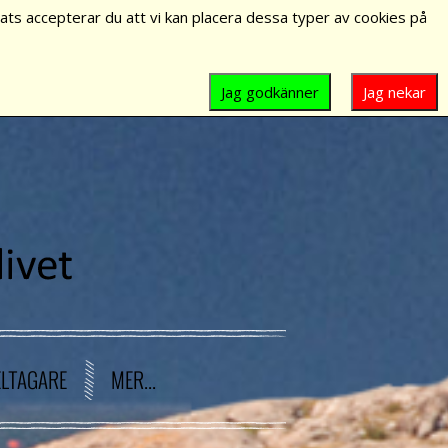
ts accepterar du att vi kan placera dessa typer av cookies på
Jag godkänner
Jag nekar
ELTAGARE
MER...