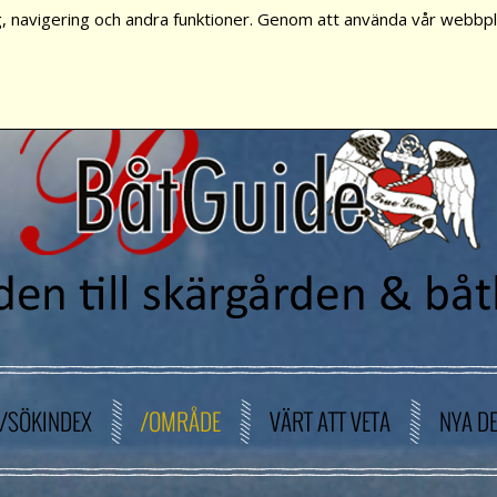
, navigering och andra funktioner. Genom att använda vår webbpla
/SÖKINDEX
/OMRÅDE
VÄRT ATT VETA
NYA D