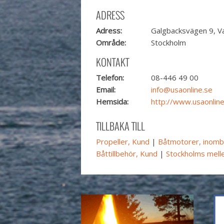
ADRESS
Adress:
Galgbacksvägen 9, Va
Område:
Stockholm
KONTAKT
Telefon:
08-446 49 00
Email:
info@usaonline.se
Hemsida:
http://www.usaonline
TILLBAKA TILL
Propeller, Kund
|
Båtmotorer, inomb
Båttillbehör, Kund
|
Stockholms mell