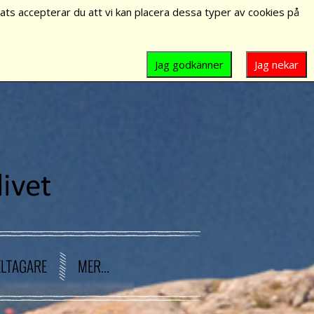
ts accepterar du att vi kan placera dessa typer av cookies på
Jag godkänner
Jag nekar
ELTAGARE
MER...