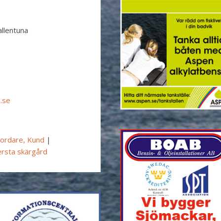
llentuna
.se
ordare, Kund
|
ersta skärgård