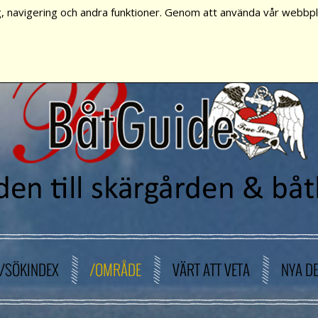
, navigering och andra funktioner. Genom att använda vår webbpla
/SÖKINDEX
/OMRÅDE
VÄRT ATT VETA
NYA D